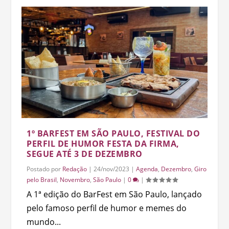
1º BARFEST EM SÃO PAULO, FESTIVAL DO
PERFIL DE HUMOR FESTA DA FIRMA,
SEGUE ATÉ 3 DE DEZEMBRO
Postado por
Redação
|
24/nov/2023
|
Agenda
,
Dezembro
,
Giro
pelo Brasil
,
Novembro
,
São Paulo
|
0
|
A 1ª edição do BarFest em São Paulo, lançado
pelo famoso perfil de humor e memes do
mundo...