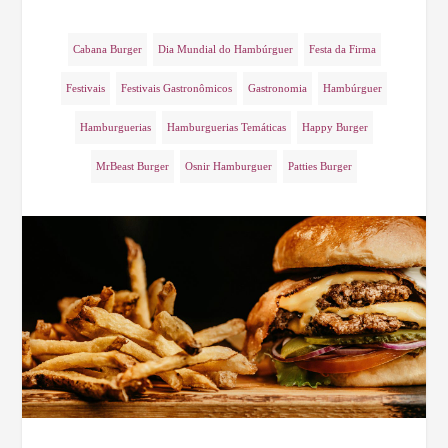
Cabana Burger
Dia Mundial do Hambúrguer
Festa da Firma
Festivais
Festivais Gastronômicos
Gastronomia
Hambúrguer
Hamburguerias
Hamburguerias Temáticas
Happy Burger
MrBeast Burger
Osnir Hamburguer
Patties Burger