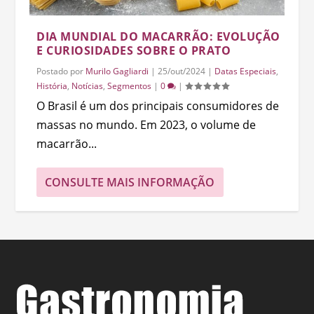
DIA MUNDIAL DO MACARRÃO: EVOLUÇÃO
E CURIOSIDADES SOBRE O PRATO
Postado por
Murilo Gagliardi
|
25/out/2024
|
Datas Especiais
,
História
,
Notícias
,
Segmentos
|
0
|
O Brasil é um dos principais consumidores de
massas no mundo. Em 2023, o volume de
macarrão...
CONSULTE MAIS INFORMAÇÃO