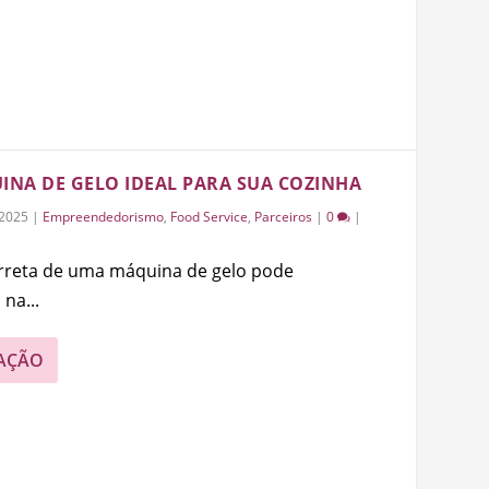
NA DE GELO IDEAL PARA SUA COZINHA
/2025
|
Empreendedorismo
,
Food Service
,
Parceiros
|
0
|
orreta de uma máquina de gelo pode
na...
AÇÃO