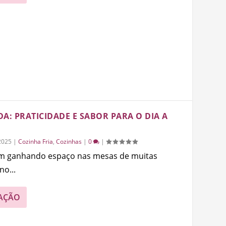
: PRATICIDADE E SABOR PARA O DIA A
2025
|
Cozinha Fria
,
Cozinhas
|
0
|
em ganhando espaço nas mesas de muitas
no...
AÇÃO