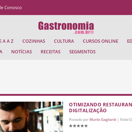
le Conosco
 A A Z
COZINHAS
CULTURA
CURSOS ONLINE
E
A
NOTÍCIAS
RECEITAS
SEGMENTOS
OTIMIZANDO RESTAURAN
DIGITALIZAÇÃO
Postado por
Murilo Gagliardi
|
9/abr/