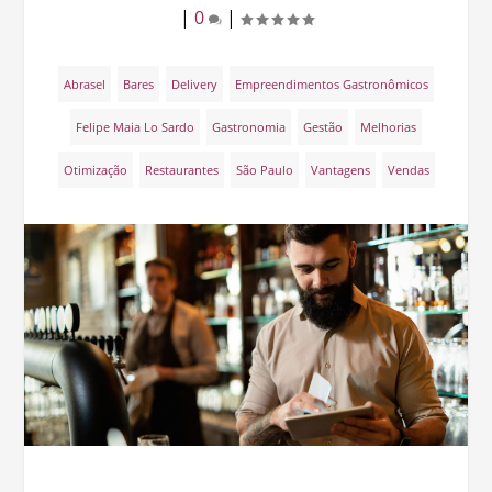
|
0
|
Abrasel
Bares
Delivery
Empreendimentos Gastronômicos
Felipe Maia Lo Sardo
Gastronomia
Gestão
Melhorias
Otimização
Restaurantes
São Paulo
Vantagens
Vendas