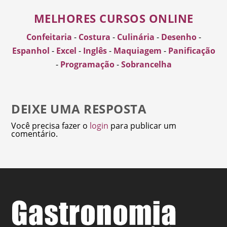
MELHORES CURSOS ONLINE
Confeitaria
-
Costura
-
Culinária
-
Desenho
-
Espanhol
-
Excel
-
Inglês
-
Maquiagem
-
Panificação
-
Programação
-
Sobrancelha
DEIXE UMA RESPOSTA
Você precisa fazer o
login
para publicar um
comentário.