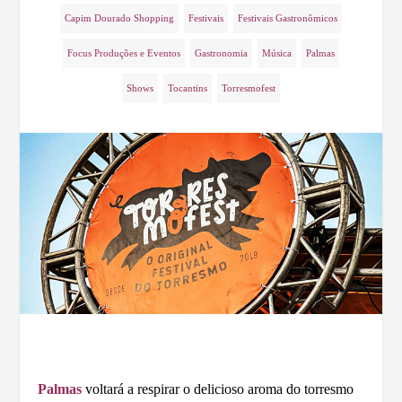
Capim Dourado Shopping
Festivais
Festivais Gastronômicos
Focus Produções e Eventos
Gastronomia
Música
Palmas
Shows
Tocantins
Torresmofest
Palmas
voltará a respirar o delicioso aroma do torresmo