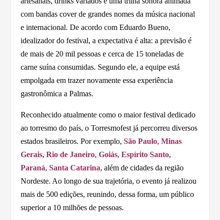
artesanais, drinks variados e uma trilha sonora animada
com bandas cover de grandes nomes da música nacional
e internacional. De acordo com Eduardo Bueno,
idealizador do festival, a expectativa é alta: a previsão é
de mais de 20 mil pessoas e cerca de 15 toneladas de
carne suína consumidas. Segundo ele, a equipe está
empolgada em trazer novamente essa experiência
gastronômica a Palmas.
Reconhecido atualmente como o maior festival dedicado
ao torresmo do país, o Torresmofest já percorreu diversos
estados brasileiros. Por exemplo,
São Paulo
,
Minas
Gerais
,
Rio de Janeiro
,
Goiás
,
Espírito Santo
,
Paraná
,
Santa Catarina
, além de cidades da região
Nordeste. Ao longo de sua trajetória, o evento já realizou
mais de 500 edições, reunindo, dessa forma, um público
superior a 10 milhões de pessoas.