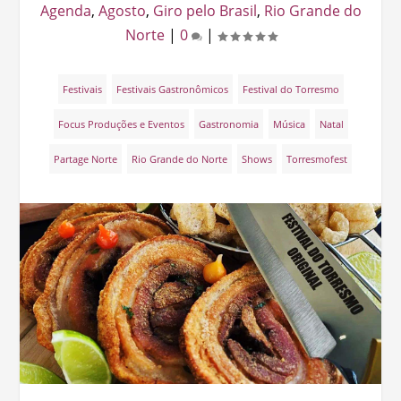
Agenda
,
Agosto
,
Giro pelo Brasil
,
Rio Grande do
Norte
|
0
|
Festivais
Festivais Gastronômicos
Festival do Torresmo
Focus Produções e Eventos
Gastronomia
Música
Natal
Partage Norte
Rio Grande do Norte
Shows
Torresmofest