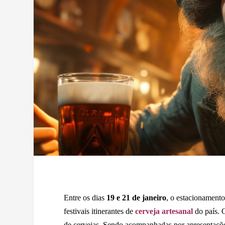
Entre os dias
19 e 21 de janeiro
, o estacionament
festivais itinerantes de
cerveja artesanal
do país.
de cervejas. Sendo acompanhadas por apresentações