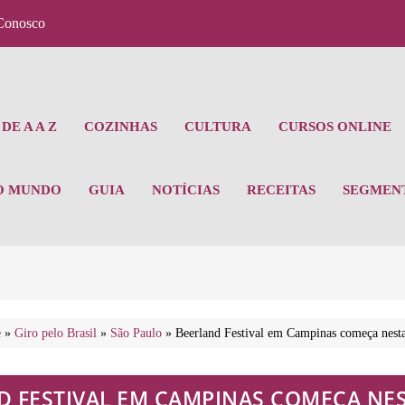
Conosco
DE A A Z
COZINHAS
CULTURA
CURSOS ONLINE
O MUNDO
GUIA
NOTÍCIAS
RECEITAS
SEGMEN
e
»
Giro pelo Brasil
»
São Paulo
»
Beerland Festival em Campinas começa nesta
D FESTIVAL EM CAMPINAS COMEÇA NES