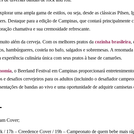
xplorar uma ampla gama de estilos, ou seja, desde as clássicas Pilsen, I
rs. Destaque para a edição de Campinas, que contará principalmente 
loração chamativa e sua cremosidade refrescante.
muito além da cerveja. Com os melhores pratos da
cozinha brasileira
,
hos, hambúrgueres, costela no bafo, salgados e sobremesas. A renomada c
experiência culinária única com seus pratos à base de camarões.
onomia
, o Beerland Festival em Campinas proporcionará entretenimento 
s e desafios cervejeiros para os adultos (incluindo o desafiador campe
entações de bandas ao vivo e uma oportunidade de adquirir camisetas e 
L
Jam Cover;
k / 17h – Creedence Cover / 19h – Campeonato de quem bebe mais ráp