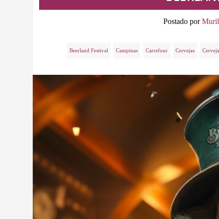
Postado por
Muril
Beerland Festival
Campinas
Carrefour
Cervejas
Cerveja