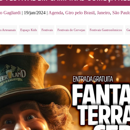
o Gagliardi
|
19/jan/2024
|
Agenda
,
Giro pelo Brasil
,
Janeiro
,
São Paul
s Artesanais
Espaço Kids
Festivais
Festivais de Cervejas
Festivais Gastronômicos
Ga