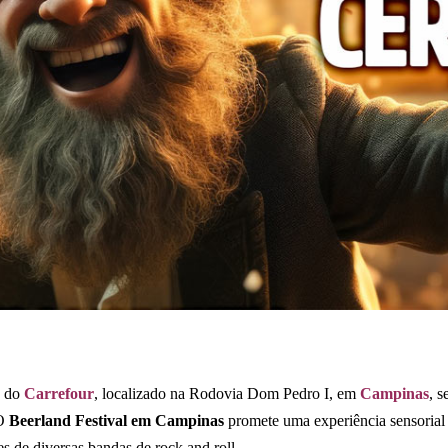
o do
Carrefour
, localizado na Rodovia Dom Pedro I, em
Campinas
, 
 O
Beerland Festival em Campinas
promete uma experiência sensorial 
 de diversas bandas de rock and roll.