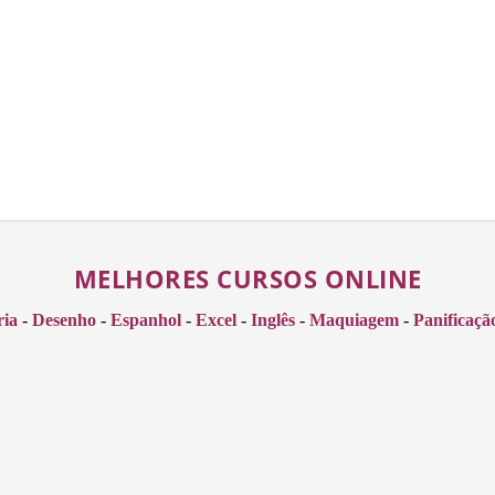
MELHORES CURSOS ONLINE
ria
-
Desenho
-
Espanhol
-
Excel
-
Inglês
-
Maquiagem
-
Panificaçã