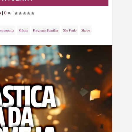
o
|
0
|
stronomia
Música
Programa Familiar
São Paulo
Shows