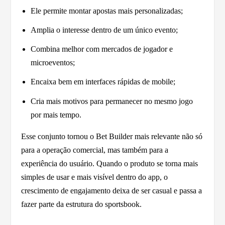
Ele permite montar apostas mais personalizadas;
Amplia o interesse dentro de um único evento;
Combina melhor com mercados de jogador e
microeventos;
Encaixa bem em interfaces rápidas de mobile;
Cria mais motivos para permanecer no mesmo jogo
por mais tempo.
Esse conjunto tornou o Bet Builder mais relevante não só
para a operação comercial, mas também para a
experiência do usuário. Quando o produto se torna mais
simples de usar e mais visível dentro do app, o
crescimento de engajamento deixa de ser casual e passa a
fazer parte da estrutura do sportsbook.