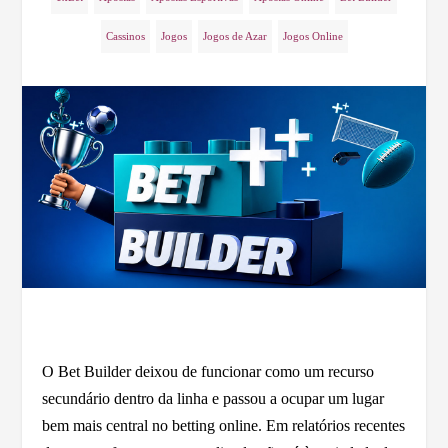
Cassinos
Jogos
Jogos de Azar
Jogos Online
O Bet Builder deixou de funcionar como um recurso
secundário dentro da linha e passou a ocupar um lugar
bem mais central no betting online. Em relatórios recentes