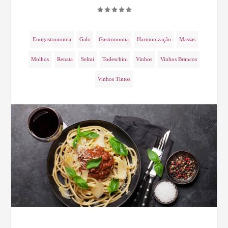
Enogastronomia
Galo
Gastronomia
Harmonização
Massas
Molhos
Renata
Selmi
Todeschini
Vinhos
Vinhos Brancos
Vinhos Tintos