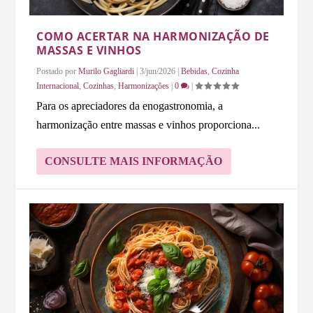
COMO ACERTAR NA HARMONIZAÇÃO DE
MASSAS E VINHOS
Postado por
Murilo Gagliardi
|
3/jun/2026
|
Bebidas
,
Cozinha
Internacional
,
Cozinhas
,
Harmonizações
|
0
|
Para os apreciadores da enogastronomia, a
harmonização entre massas e vinhos proporciona...
CONSULTE MAIS INFORMAÇÃO