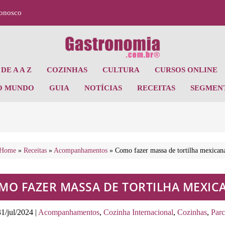
Conosco
DE A A Z
COZINHAS
CULTURA
CURSOS ONLINE
O MUNDO
GUIA
NOTÍCIAS
RECEITAS
SEGMEN
Home
»
Receitas
»
Acompanhamentos
»
Como fazer massa de tortilha mexican
MO FAZER MASSA DE TORTILHA MEXIC
31/jul/2024
|
Acompanhamentos
,
Cozinha Internacional
,
Cozinhas
,
Parc