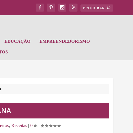
EDUCAÇÃO
EMPREENDEDORISMO
TOS
a
ANA
eiros
,
Receitas
|
0
|