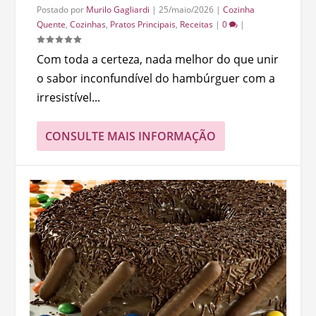
Postado por
Murilo Gagliardi
|
25/maio/2026
|
Cozinha
Quente
,
Cozinhas
,
Pratos Principais
,
Receitas
|
0
|
Com toda a certeza, nada melhor do que unir
o sabor inconfundível do hambúrguer com a
irresistível...
CONSULTE MAIS INFORMAÇÃO