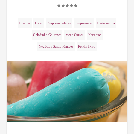
Clientes
Dicas
Empreendedores
Empreender
Gastronomia
Geladinho Gourmet
Mega Cursos
Negócios
Negócios Gastronômicos
Renda Extra