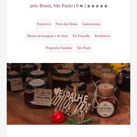
pelo Brasil
,
São Paulo
|
0
|
Empórios
Feira das Ideias
Gastronomia
Museu da Imagem e do Som
Pet Friendly
Produtores
Programa Familiar
São Paulo