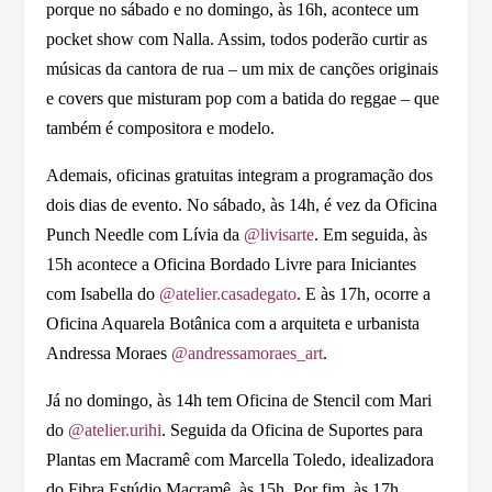
porque no sábado e no domingo, às 16h, acontece um
pocket show com Nalla. Assim, todos poderão curtir as
músicas da cantora de rua – um mix de canções originais
e covers que misturam pop com a batida do reggae – que
também é compositora e modelo.
Ademais, oficinas gratuitas integram a programação dos
dois dias de evento. No sábado, às 14h, é vez da Oficina
Punch Needle com Lívia da
@livisarte
. Em seguida, às
15h acontece a Oficina Bordado Livre para Iniciantes
com Isabella do
@atelier.casadegato
. E às 17h, ocorre a
Oficina Aquarela Botânica com a arquiteta e urbanista
Andressa Moraes
@andressamoraes_art
.
Já no domingo, às 14h tem Oficina de Stencil com Mari
do
@atelier.urihi
. Seguida da Oficina de Suportes para
Plantas em Macramê com Marcella Toledo, idealizadora
do Fibra Estúdio Macramê, às 15h. Por fim, às 17h,