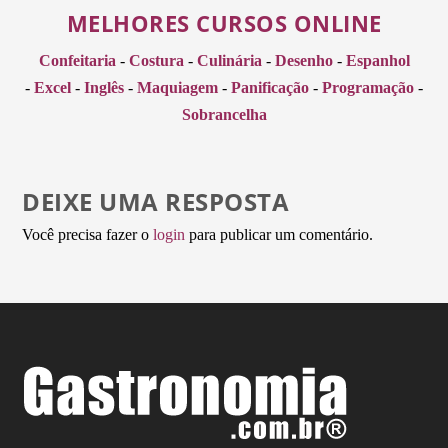
MELHORES CURSOS ONLINE
Confeitaria
-
Costura
-
Culinária
-
Desenho
-
Espanhol
-
Excel
-
Inglês
-
Maquiagem
-
Panificação
-
Programação
-
Sobrancelha
DEIXE UMA RESPOSTA
Você precisa fazer o
login
para publicar um comentário.