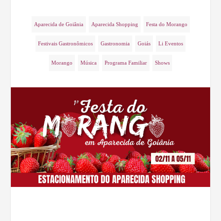
Aparecida de Goiânia
Aparecida Shopping
Festa do Morango
Festivais Gastronômicos
Gastronomia
Goiás
Li Eventos
Morango
Música
Programa Familiar
Shows