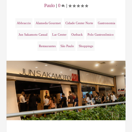
Paulo
|
0
|
Abbraccio
Alameda Gourmet
Cidade Center Norte
Gastronomia
Jun Sakamoto Casual
Lar Center
Outback
Polo Gastronômico
Restaurantes
São Paulo
Shoppings