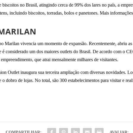
iscoitos no Brasil, atingindo cerca de 99% dos lares no país, a empres
ens, incluindo biscoitos, torradas, bolos e panetones. Mais informaçõe
MARILAN
po Marilan vivencia um momento de expansão. Recentemente, abriu as p
 é considerado um dos maiores outlets do Brasil. De acordo com o CEO
o empreendimento, que atrai mensalmente milhares de visitantes.
hion Outlet inaugura sua terceira ampliação com diversas novidades. L
o dobro de lojas. No total, são 300 estabelecimentos para visitar e rea
COMPARTILHAR:
AVALIAR: