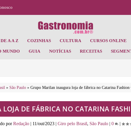
Conosco
DE A A Z
COZINHAS
CULTURA
CURSOS ONLINE
O MUNDO
GUIA
NOTÍCIAS
RECEITAS
SEGMEN
sil
»
São Paulo
»
Grupo Marilan inaugura loja de fábrica no Catarina Fashion
LOJA DE FÁBRICA NO CATARINA FASH
ado por
Redação
|
11/out/2023
|
Giro pelo Brasil
,
São Paulo
|
0
|