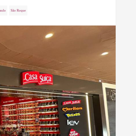
aulo
São Roque