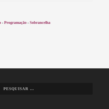
o
-
Programação
-
Sobrancelha