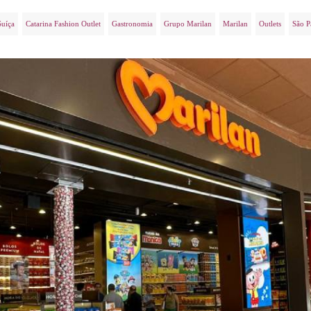
Suíça
Catarina Fashion Outlet
Gastronomia
Grupo Marilan
Marilan
Outlets
São P