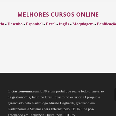
MELHORES CURSOS ONLINE
ria
-
Desenho
-
Espanhol
-
Excel
-
Inglês
-
Maquiagem
-
Panificaçã
O
Gastronomia.com.br
® é um portal que reúne todo o universo
da gastronomia, tanto no Brasil quanto no exterior. O projeto é
gerenciado pelo Gastrólogo Murilo Gagliardi, graduado em
Gastronomia e Sistemas para Internet pelo CEUNSP e pós-
graduando em Influência Digital pela PUCRS.