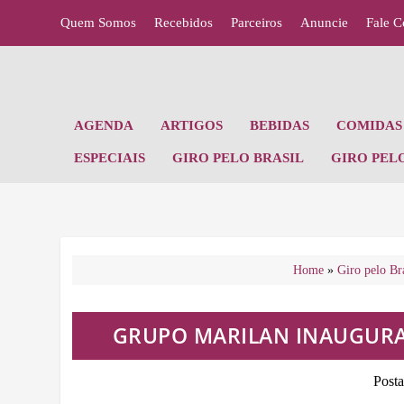
Quem Somos
Recebidos
Parceiros
Anuncie
Fale 
AGENDA
ARTIGOS
BEBIDAS
COMIDAS 
ESPECIAIS
GIRO PELO BRASIL
GIRO PEL
Home
»
Giro pelo Bra
GRUPO MARILAN INAUGURA 
Post