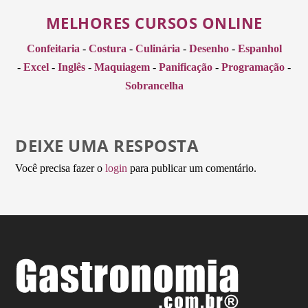
MELHORES CURSOS ONLINE
Confeitaria
-
Costura
-
Culinária
-
Desenho
-
Espanhol
-
Excel
-
Inglês
-
Maquiagem
-
Panificação
-
Programação
-
Sobrancelha
DEIXE UMA RESPOSTA
Você precisa fazer o
login
para publicar um comentário.