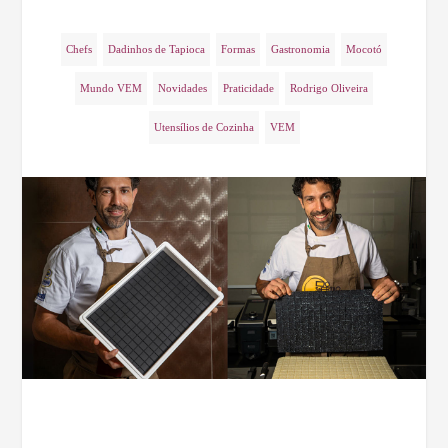
Chefs
Dadinhos de Tapioca
Formas
Gastronomia
Mocotó
Mundo VEM
Novidades
Praticidade
Rodrigo Oliveira
Utensílios de Cozinha
VEM