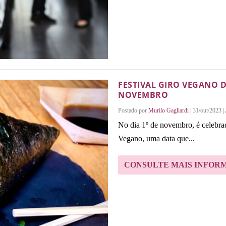
FESTIVAL GIRO VEGANO D
NOVEMBRO
Postado por
Murilo Gagliardi
|
31/out/2023
|
No dia 1º de novembro, é celebr
Vegano, uma data que...
CONSULTE MAIS INFOR