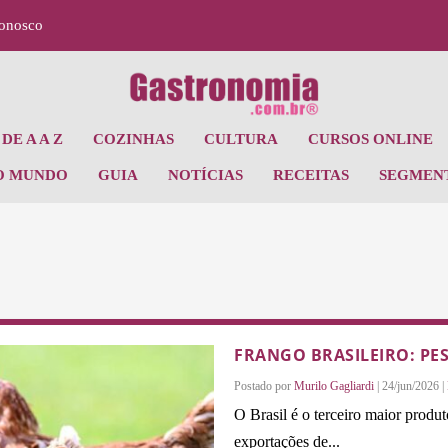
Conosco
DE A A Z
COZINHAS
CULTURA
CURSOS ONLINE
O MUNDO
GUIA
NOTÍCIAS
RECEITAS
SEGMEN
FRANGO BRASILEIRO: P
Postado por
Murilo Gagliardi
|
24/jun/2026
|
O Brasil é o terceiro maior produ
exportações de...