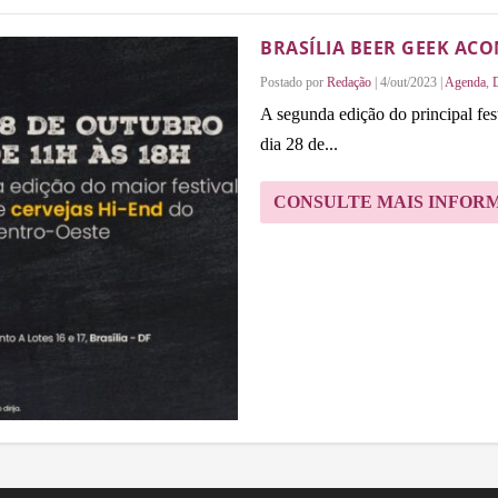
BRASÍLIA BEER GEEK ACO
Postado por
Redação
|
4/out/2023
|
Agenda
,
D
A segunda edição do principal fe
dia 28 de...
CONSULTE MAIS INFOR