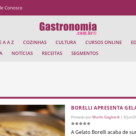
le Conosco
 A A Z
COZINHAS
CULTURA
CURSOS ONLINE
E
A
NOTÍCIAS
RECEITAS
SEGMENTOS
BORELLI APRESENTA GEL
Postado por
Murilo Gagliardi
|
6/jun/
A Gelato Borelli acaba de 