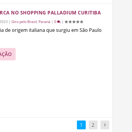
ARCA NO SHOPPING PALLADIUM CURITIBA
/2023
|
Giro pelo Brasil
,
Paraná
|
0
|
ria de origem italiana que surgiu em São Paulo
AÇÃO
1
2