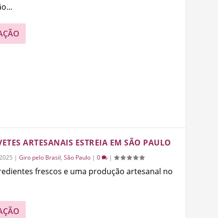
o...
AÇÃO
ETES ARTESANAIS ESTREIA EM SÃO PAULO
/2025
|
Giro pelo Brasil
,
São Paulo
|
0
|
gredientes frescos e uma produção artesanal no
AÇÃO