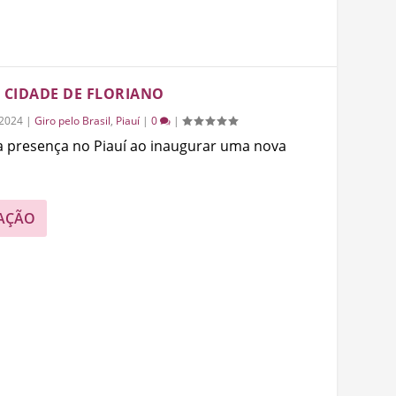
À CIDADE DE FLORIANO
/2024
|
Giro pelo Brasil
,
Piauí
|
0
|
a presença no Piauí ao inaugurar uma nova
AÇÃO