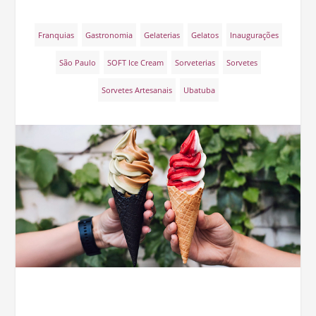
Franquias
Gastronomia
Gelaterias
Gelatos
Inaugurações
São Paulo
SOFT Ice Cream
Sorveterias
Sorvetes
Sorvetes Artesanais
Ubatuba