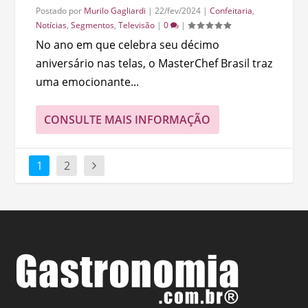
Postado por
Murilo Gagliardi
|
22/fev/2024
|
Confeitaria
,
Notícias
,
Segmentos
,
Televisão
|
0
|
No ano em que celebra seu décimo
aniversário nas telas, o MasterChef Brasil traz
uma emocionante...
CONSULTE MAIS INFORMAÇÃO
1
2