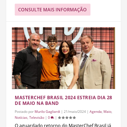
CONSULTE MAIS INFORMAÇÃO
MASTERCHEF BRASIL 2024 ESTREIA DIA 28
DE MAIO NA BAND
Postado por
Murilo Gagliardi
|
21/maio/2024
|
Agenda
,
Maio
,
Notícias
,
Televisão
|
0
|
O aguardado retorno do MasterChef Brasil já