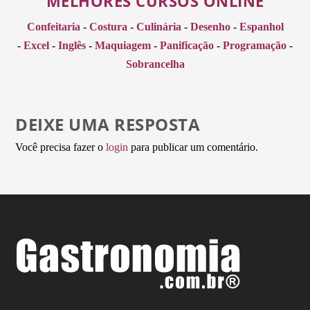
MELHORES CURSOS ONLINE
Confeitaria
-
Costura
-
Culinária
-
Desenho
-
Espanhol
-
Excel
-
Inglês
-
Maquiagem
-
Panificação
-
Programação
-
Sobrancelha
DEIXE UMA RESPOSTA
Você precisa fazer o
login
para publicar um comentário.