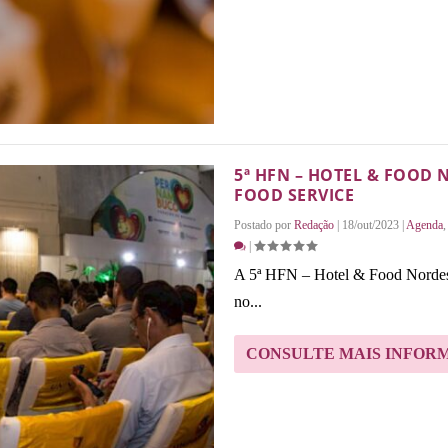
5ª HFN – HOTEL & FOOD
FOOD SERVICE
Postado por
Redação
|
18/out/2023
|
Agenda
|
A 5ª HFN – Hotel & Food Nordest
no...
CONSULTE MAIS INFOR