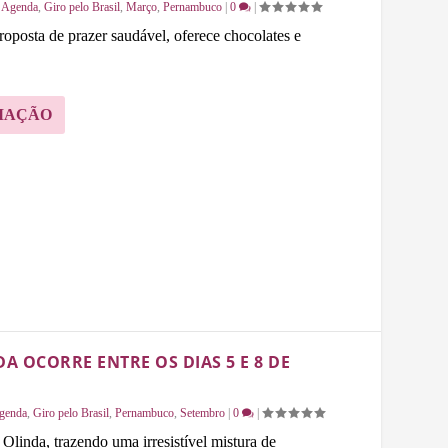
|
Agenda
,
Giro pelo Brasil
,
Março
,
Pernambuco
|
0
|
oposta de prazer saudável, oferece chocolates e
MAÇÃO
 OCORRE ENTRE OS DIAS 5 E 8 DE
genda
,
Giro pelo Brasil
,
Pernambuco
,
Setembro
|
0
|
Olinda, trazendo uma irresistível mistura de