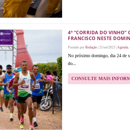
4ª “CORRIDA DO VINHO”
FRANCISCO NESTE DOMI
Postado por
Redação
|
21/set/2023
|
Agenda
,
No próximo domingo, dia 24 de se
do...
CONSULTE MAIS INFOR