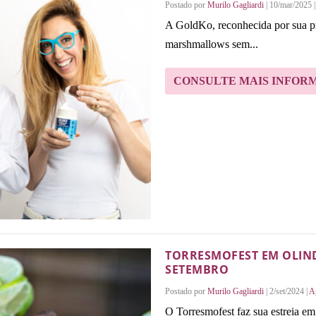
Postado por
Murilo Gagliardi
|
10/mar/2025
A GoldKo, reconhecida por sua pr
marshmallows sem...
CONSULTE MAIS INFOR
TORRESMOFEST EM OLINDA
SETEMBRO
Postado por
Murilo Gagliardi
|
2/set/2024
|
A
O Torresmofest faz sua estreia em 