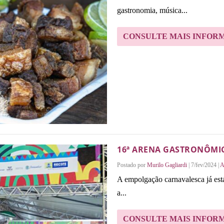
gastronomia, música...
CONSULTE MAIS INFOR
16ª ARENA GASTRONÔMI
Postado por
Murilo Gagliardi
|
7/fev/2024
|
A
A empolgação carnavalesca já está
a...
CONSULTE MAIS INFOR