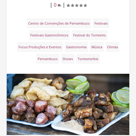
|
0
|
Centro de Convenções de Pernambuco
Festivais
Festivais Gastronômicos
Festival do Torresmo
Focus Produções e Eventos
Gastronomia
Música
Olinda
Pernambuco
Shows
Torresmofest