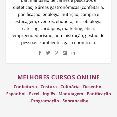
bar, manuseio de carnes e pescados e
dietéticas) e áreas gastronômicas (confeitaria,
panificação, enologia, nutrição, compra e
estocagem, eventos, etiqueta, microbiologia,
catering, cardápios, marketing, ética,
empreendedorismo, administração, gestão de
pessoas e ambientes gastronômicos).
MELHORES CURSOS ONLINE
Confeitaria
-
Costura
-
Culinária
-
Desenho
-
Espanhol
-
Excel
-
Inglês
-
Maquiagem
-
Panificação
-
Programação
-
Sobrancelha