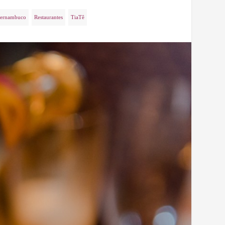
ernambuco
Restaurantes
TiaTê