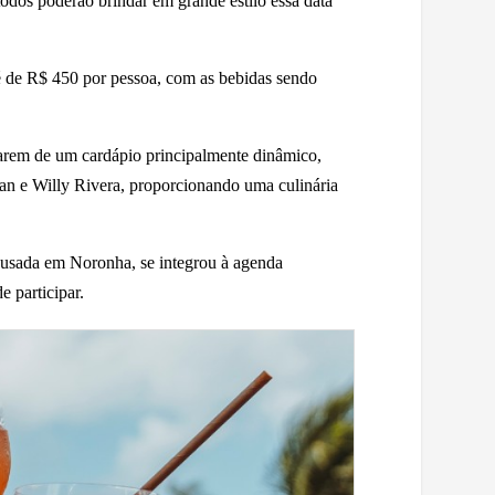
todos poderão brindar em grande estilo essa data
é de R$ 450 por pessoa, com as bebidas sendo
tarem de um cardápio principalmente dinâmico,
n e Willy Rivera, proporcionando uma culinária
pousada em Noronha, se integrou à agenda
e participar.