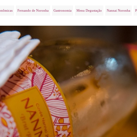
ronômicas
Fernando de Noronha
Gastronomia
Menu Degustação
Nannai Noronha
P