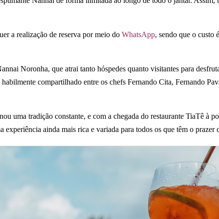
 espumante Nannai de forma ilimitada ao longo de todo o jantar. Assim, 
uer a realização de reserva por meio do
WhatsApp
, sendo que o custo 
nnai Noronha, que atrai tanto hóspedes quanto visitantes para desfru
abilmente compartilhado entre os chefs Fernando Cita, Fernando Pava
ornou uma tradição constante, e com a chegada do restaurante TiaTê à 
a experiência ainda mais rica e variada para todos os que têm o prazer d