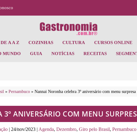
Conosco
DE A A Z
COZINHAS
CULTURA
CURSOS ONLINE
O MUNDO
GUIA
NOTÍCIAS
RECEITAS
SEGMEN
sil
»
Pernambuco
»
Nannai Noronha celebra 3º aniversário com menu surpresa
 3º ANIVERSÁRIO COM MENU SURPRES
ação
|
24/nov/2023
|
Agenda
,
Dezembro
,
Giro pelo Brasil
,
Pernambuco