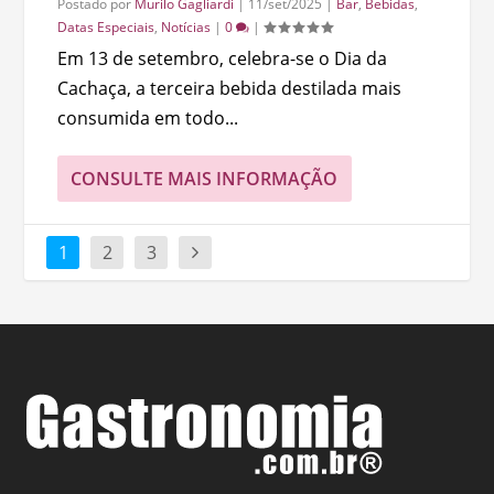
Postado por
Murilo Gagliardi
|
11/set/2025
|
Bar
,
Bebidas
,
Datas Especiais
,
Notícias
|
0
|
Em 13 de setembro, celebra-se o Dia da
Cachaça, a terceira bebida destilada mais
consumida em todo...
CONSULTE MAIS INFORMAÇÃO
1
2
3