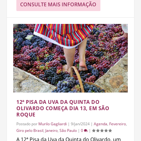
CONSULTE MAIS INFORMAÇÃO
12ª PISA DA UVA DA QUINTA DO
OLIVARDO COMEÇA DIA 13, EM SÃO
ROQUE
Postado por
Murilo Gagliardi
|
9/jan/2024
|
Agenda
,
Fevereiro
,
Giro pelo Brasil
,
Janeiro
,
São Paulo
|
0
|
A 12ª Pisa da Uva da Quinta do Olivardo, um