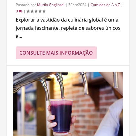
Postado por
Murilo Gagliardi
|
5/jan/2024
|
Comidas de A a Z
|
0
|
Explorar a vastidão da culinária global é uma
jornada fascinante, repleta de sabores únicos
e...
CONSULTE MAIS INFORMAÇÃO