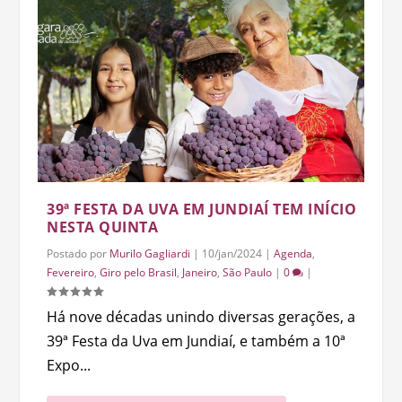
39ª FESTA DA UVA EM JUNDIAÍ TEM INÍCIO
NESTA QUINTA
Postado por
Murilo Gagliardi
|
10/jan/2024
|
Agenda
,
Fevereiro
,
Giro pelo Brasil
,
Janeiro
,
São Paulo
|
0
|
Há nove décadas unindo diversas gerações, a
39ª Festa da Uva em Jundiaí, e também a 10ª
Expo...