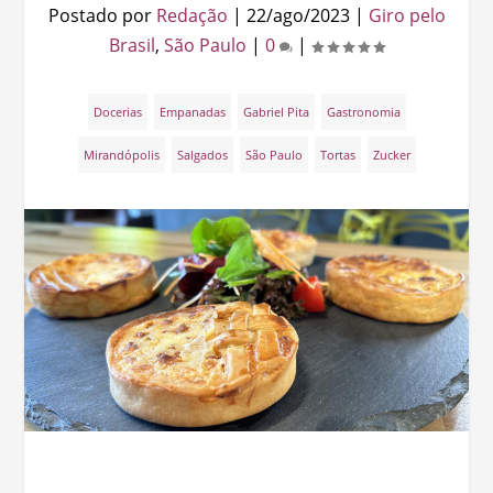
Postado por
Redação
|
22/ago/2023
|
Giro pelo
Brasil
,
São Paulo
|
0
|
Docerias
Empanadas
Gabriel Pita
Gastronomia
Mirandópolis
Salgados
São Paulo
Tortas
Zucker