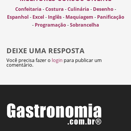
Confeitaria
-
Costura
-
Culinária
-
Desenho
-
Espanhol
-
Excel
-
Inglês
-
Maquiagem
-
Panificação
-
Programação
-
Sobrancelha
DEIXE UMA RESPOSTA
Você precisa fazer o
login
para publicar um
comentário.