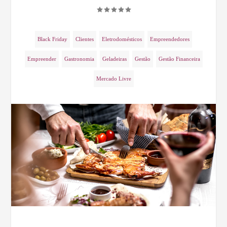
Black Friday
Clientes
Eletrodomésticos
Empreendedores
Empreender
Gastronomia
Geladeiras
Gestão
Gestão Financeira
Mercado Livre