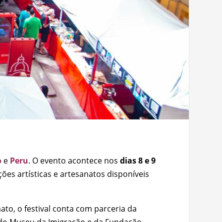
o
e
Peru
. O evento acontece nos
dias 8 e 9
ções artísticas e artesanatos disponíveis
to, o festival conta com parceria da
 do Museu da Imigração e da Fundação