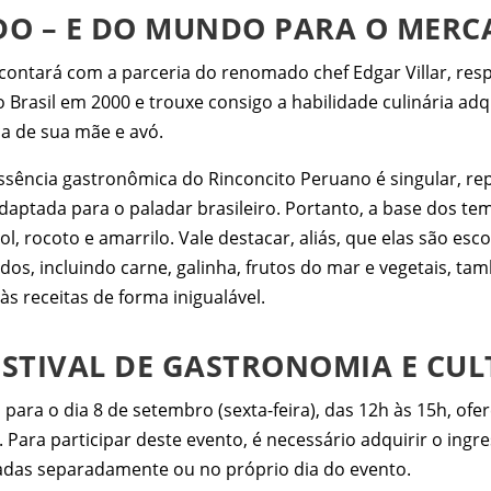
DO – E DO MUNDO PARA O MER
IP contará com a parceria do renomado chef Edgar Villar, r
 Brasil em 2000 e trouxe consigo a habilidade culinária adq
ça de sua mãe e avó.
ssência gastronômica do Rinconcito Peruano é singular, rep
 adaptada para o paladar brasileiro. Portanto, a base dos t
, rocoto e amarrilo. Vale destacar, aliás, que elas são es
caldos, incluindo carne, galinha, frutos do mar e vegetais
s receitas de forma inigualável.
FESTIVAL DE GASTRONOMIA E CU
para o dia 8 de setembro (sexta-feira), das 12h às 15h, o
. Para participar deste evento, é necessário adquirir o ing
das separadamente ou no próprio dia do evento.