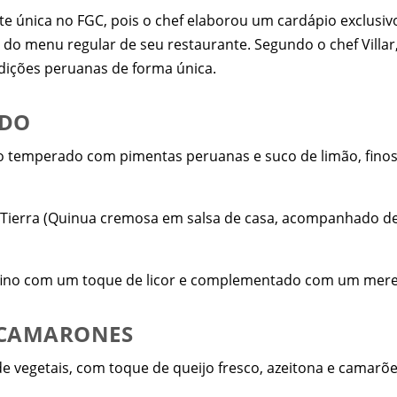
e única no FGC, pois o chef elaborou um cardápio exclusiv
do menu regular de seu restaurante. Segundo o chef Villar
adições peruanas de forma única.
ADO
o temperado com pimentas peruanas e suco de limão, fino
Tierra (Quinua cremosa em salsa de casa, acompanhado de t
 fino com um toque de licor e complementado com um mere
E CAMARONES
e vegetais, com toque de queijo fresco, azeitona e camarõ