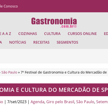
le Conosco
 A A Z
COZINHAS
CULTURA
CURSOS ONLINE
E
A
NOTÍCIAS
RECEITAS
SEGMENTOS
»
São Paulo
»
7º Festival de Gastronomia e Cultura do Mercadão de 
NOMIA E CULTURA DO MERCADÃO DE SP
ão
|
7/set/2023
|
Agenda
,
Giro pelo Brasil
,
São Paulo
,
Setem