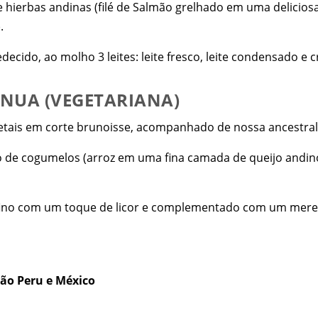
 hierbas andinas (filé de Salmão grelhado em uma delicio
.
ecido, ao molho 3 leites: leite fresco, leite condensado e c
INUA (VEGETARIANA)
etais em corte brunoisse, acompanhado de nossa ancestral
 de cogumelos (arroz em uma fina camada de queijo andin
 fino com um toque de licor e complementado com um mere
ção Peru e México