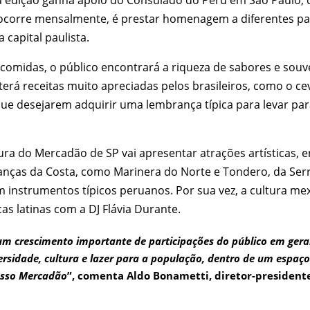
ue ocorre mensalmente, é prestar homenagem a diferentes 
 capital paulista.
comidas, o público encontrará a riqueza de sabores e souve
nu terá receitas muito apreciadas pelos brasileiros, como o 
es que desejarem adquirir uma lembrança típica para levar p
ra do Mercadão de SP vai apresentar atrações artísticas, en
anças da Costa, como Marinera do Norte e Tondero, da Ser
m instrumentos típicos peruanos. Por sua vez, a cultura m
as latinas com a DJ Flávia Durante.
um crescimento importante de participações do público em gera
ersidade, cultura e lazer para a população, dentro de um espaç
osso Mercadão
”, comenta Aldo Bonametti, diretor-president