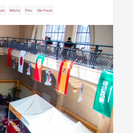
ulo
México
Peru
São Paulo