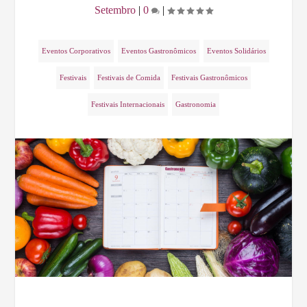
Setembro
|
0
|
Eventos Corporativos
Eventos Gastronômicos
Eventos Solidários
Festivais
Festivais de Comida
Festivais Gastronômicos
Festivais Internacionais
Gastronomia