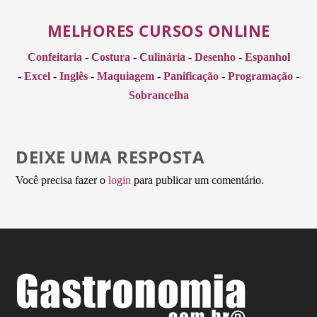
MELHORES CURSOS ONLINE
Confeitaria
-
Costura
-
Culinária
-
Desenho
-
Espanhol
-
Excel
-
Inglês
-
Maquiagem
-
Panificação
-
Programação
-
Sobrancelha
DEIXE UMA RESPOSTA
Você precisa fazer o
login
para publicar um comentário.