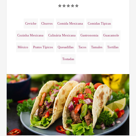
Ceviche
Churros
Comida Mexicana
Comidas Típicas
Cozinha Mexicana
Culinária Mexicana
Gastronomia
Guacamole
México
Pratos Típicos
Quesadillas
Tacos
Tamales
Tortillas
Tostadas