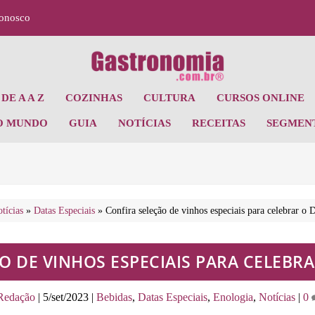
Conosco
DE A A Z
COZINHAS
CULTURA
CURSOS ONLINE
O MUNDO
GUIA
NOTÍCIAS
RECEITAS
SEGMEN
tícias
»
Datas Especiais
»
Confira seleção de vinhos especiais para celebrar o 
O DE VINHOS ESPECIAIS PARA CELEBRA
Redação
|
5/set/2023
|
Bebidas
,
Datas Especiais
,
Enologia
,
Notícias
|
0