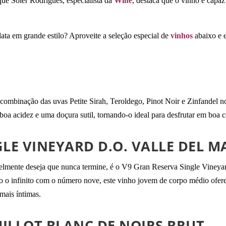
e Soler Rodrigues, especialista da
Wine
, destaca que o vinho é capaz
 data em grande estilo? Aproveite a seleção especial de
vinhos
abaixo e e
 combinação das uvas Petite Sirah, Teroldego, Pinot Noir e Zinfandel n
boa acidez e uma doçura sutil, tornando-o ideal para desfrutar em boa
LE VINEYARD D.O. VALLE DEL M
velmente deseja que nunca termine, é o V9 Gran Reserva Single Viney
o o infinito com o número nove, este vinho jovem de corpo médio ofer
mais íntimas.
ILLOT BLANC DE NOIRS BRUT