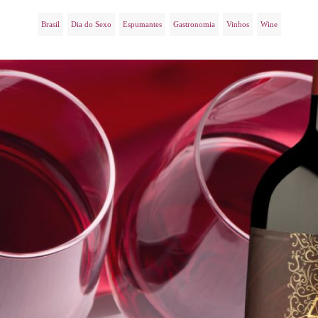
Brasil
Dia do Sexo
Espumantes
Gastronomia
Vinhos
Wine