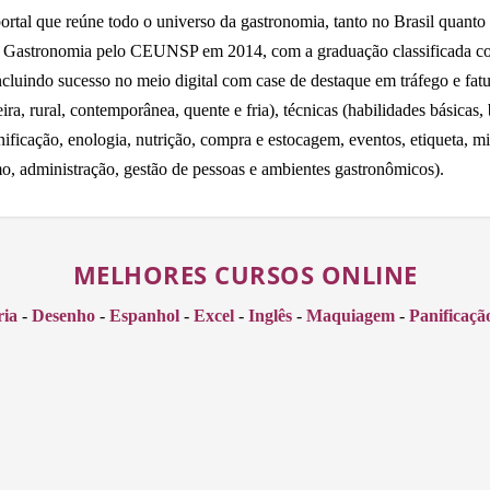
tal que reúne todo o universo da gastronomia, tanto no Brasil quanto n
m Gastronomia pelo CEUNSP em 2014, com a graduação classificada co
incluindo sucesso no meio digital com case de destaque em tráfego e fa
eira, rural, contemporânea, quente e fria), técnicas (habilidades básicas,
nificação, enologia, nutrição, compra e estocagem, eventos, etiqueta, mic
o, administração, gestão de pessoas e ambientes gastronômicos).
MELHORES CURSOS ONLINE
ria
-
Desenho
-
Espanhol
-
Excel
-
Inglês
-
Maquiagem
-
Panificaçã