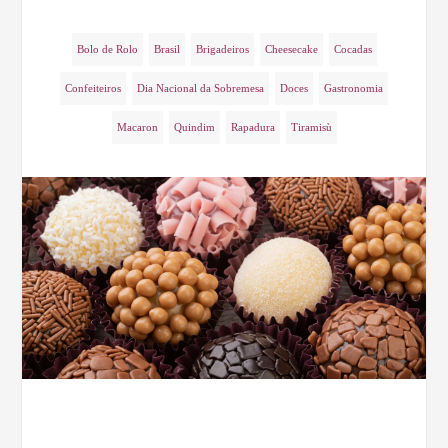
Bolo de Rolo
Brasil
Brigadeiros
Cheesecake
Cocadas
Confeiteiros
Dia Nacional da Sobremesa
Doces
Gastronomia
Macaron
Quindim
Rapadura
Tiramisù