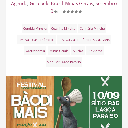
Agenda
,
Giro pelo Brasil
,
Minas Gerais
,
Setembro
|
0
|
Comida Mineira
Cozinha Mineira
Culinária Mineira
Festivais Gastronômicos
Festival Gastronômico BAODIMAIS
Gastronomia
Minas Gerais
Música
Rio Acima
Sítio Bar Lagoa Paraiso