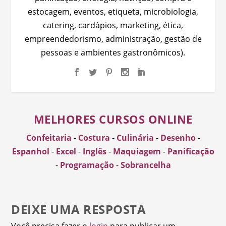
estocagem, eventos, etiqueta, microbiologia,
catering, cardápios, marketing, ética,
empreendedorismo, administração, gestão de
pessoas e ambientes gastronômicos).
MELHORES CURSOS ONLINE
Confeitaria
-
Costura
-
Culinária
-
Desenho
-
Espanhol
-
Excel
-
Inglês
-
Maquiagem
-
Panificação
-
Programação
-
Sobrancelha
DEIXE UMA RESPOSTA
Você precisa fazer o
login
para publicar um