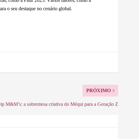
ras, como a Fitur 2025. Vários fatores, como a
ara o seu destaque no cenário global.
PRÓXIMO
p M&M’s: a sobremesa criativa do Méqui para a Geração Z