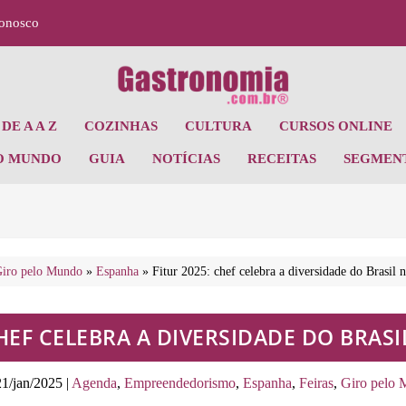
Conosco
DE A A Z
COZINHAS
CULTURA
CURSOS ONLINE
O MUNDO
GUIA
NOTÍCIAS
RECEITAS
SEGMEN
iro pelo Mundo
»
Espanha
»
Fitur 2025: chef celebra a diversidade do Brasil 
CHEF CELEBRA A DIVERSIDADE DO BRAS
21/jan/2025
|
Agenda
,
Empreendedorismo
,
Espanha
,
Feiras
,
Giro pelo