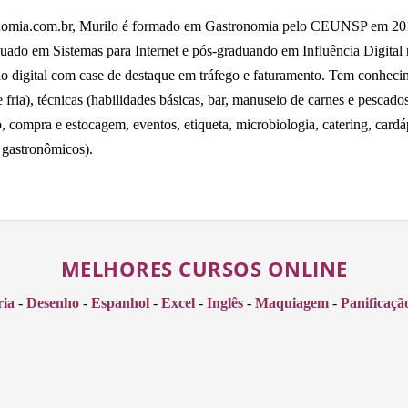
omia.com.br, Murilo é formado em Gastronomia pelo CEUNSP em 2014,
uado em Sistemas para Internet e pós-graduando em Influência Digital
io digital com case de destaque em tráfego e faturamento. Tem conhecime
fria), técnicas (habilidades básicas, bar, manuseio de carnes e pescados 
o, compra e estocagem, eventos, etiqueta, microbiologia, catering, card
 gastronômicos).
MELHORES CURSOS ONLINE
ria
-
Desenho
-
Espanhol
-
Excel
-
Inglês
-
Maquiagem
-
Panificaçã