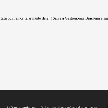
eza ouviremos falar muito dele!!! Salve a Gastronomia Brasileira e sua
O
Gastronomia.com.br
® é um portal que reúne todo o universo