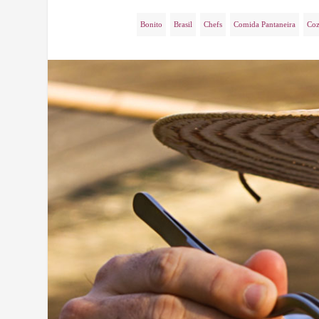
Bonito
Brasil
Chefs
Comida Pantaneira
Coz