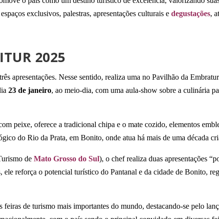
e o país como um destino turístico de excelência, valorizando suas pra
 espaços exclusivos, palestras, apresentações culturais e
degustações
, a
TUR 2025
 três apresentações. Nesse sentido, realiza uma no Pavilhão da Embratu
dia
23 de janeiro
, ao meio-dia, com uma aula-show sobre a culinária p
m peixe, oferece a tradicional chipa e o mate cozido, elementos embl
ógico do Rio da Prata, em Bonito, onde atua há mais de uma década cri
Turismo de
Mato Grosso do Sul
), o chef realiza duas apresentações “
 ele reforça o potencial turístico do Pantanal e da cidade de Bonito, r
feiras de turismo mais importantes do mundo, destacando-se pelo lanç