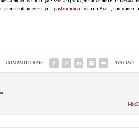
rnacionalmente, com o país sendo o principal convidado em diversas fei
 e o crescente interesse pela
gastronomia
única do Brasil, contribuem p
COMPARTILHAR:
AVALIAR:
na
MixDi