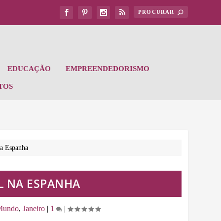
EDUCAÇÃO
EMPREENDEDORISMO
TOS
na Espanha
IL NA ESPANHA
 Mundo
,
Janeiro
|
1
|