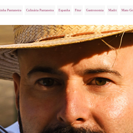
inha Pantaneira
Culinária Pantaneira
Espanha
Fitur
Gastronomia
Madri
Mato Gr