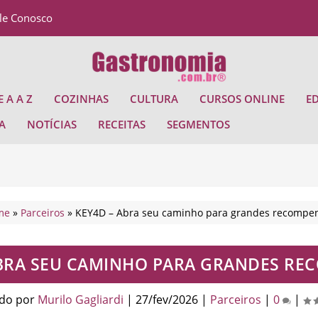
le Conosco
 A A Z
COZINHAS
CULTURA
CURSOS ONLINE
E
A
NOTÍCIAS
RECEITAS
SEGMENTOS
me
»
Parceiros
»
KEY4D – Abra seu caminho para grandes recompe
ABRA SEU CAMINHO PARA GRANDES RE
do por
Murilo Gagliardi
|
27/fev/2026
|
Parceiros
|
0
|