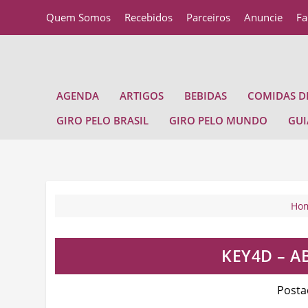
Quem Somos
Recebidos
Parceiros
Anuncie
Fa
AGENDA
ARTIGOS
BEBIDAS
COMIDAS DE
GIRO PELO BRASIL
GIRO PELO MUNDO
GUI
Ho
KEY4D – 
Posta