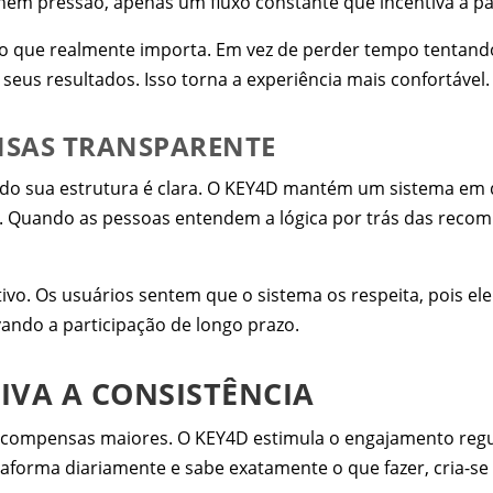
nem pressão, apenas um fluxo constante que incentiva a par
no que realmente importa. Em vez de perder tempo tentando
us resultados. Isso torna a experiência mais confortável.
NSAS TRANSPARENTE
ndo sua estrutura é clara. O KEY4D mantém um sistema em 
s. Quando as pessoas entendem a lógica por trás das reco
ivo. Os usuários sentem que o sistema os respeita, pois el
ando a participação de longo prazo.
IVA A CONSISTÊNCIA
 recompensas maiores. O KEY4D estimula o engajamento reg
taforma diariamente e sabe exatamente o que fazer, cria-se