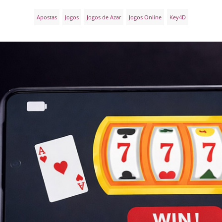
Apostas
Jogos
Jogos de Azar
Jogos Online
Key4D