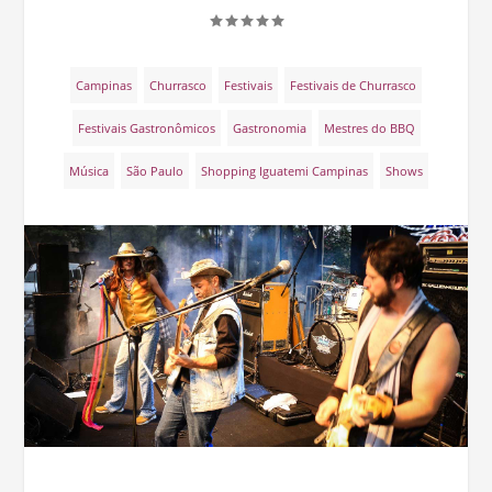
Campinas
Churrasco
Festivais
Festivais de Churrasco
Festivais Gastronômicos
Gastronomia
Mestres do BBQ
Música
São Paulo
Shopping Iguatemi Campinas
Shows