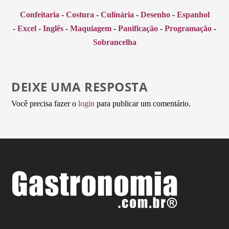
Confeitaria
-
Costura
-
Culinária
-
Desenho
-
Espanhol
-
Excel
-
Inglês
-
Maquiagem
-
Panificação
-
Programação
-
Sobrancelha
DEIXE UMA RESPOSTA
Você precisa fazer o
login
para publicar um comentário.