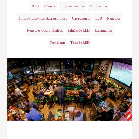
Bares
Clientes
Empreendedores
Empreender
Empreendimentos Gastronômicos
Gastronomia
LED
Negócios
Negócios Gastronômicos
Painéis de LED
Restaurantes
Tecnologia
Telas de LED