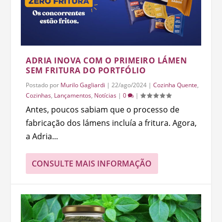
ADRIA INOVA COM O PRIMEIRO LÁMEN
SEM FRITURA DO PORTFÓLIO
Postado por
Murilo Gagliardi
|
22/ago/2024
|
Cozinha Quente
,
Cozinhas
,
Lançamentos
,
Notícias
|
0
|
Antes, poucos sabiam que o processo de
fabricação dos lámens incluía a fritura. Agora,
a Adria...
CONSULTE MAIS INFORMAÇÃO