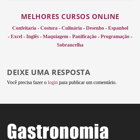
MELHORES CURSOS ONLINE
Confeitaria
-
Costura
-
Culinária
-
Desenho
-
Espanhol
-
Excel
-
Inglês
-
Maquiagem
-
Panificação
-
Programação
-
Sobrancelha
DEIXE UMA RESPOSTA
Você precisa fazer o
login
para publicar um comentário.