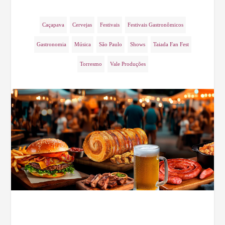
Caçapava
Cervejas
Festivais
Festivais Gastronômicos
Gastronomia
Música
São Paulo
Shows
Taiada Fan Fest
Torresmo
Vale Produções